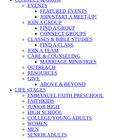
EVENTS
FEATURED EVENTS
JOIN/START A MEET-UP!
JOIN A GROUP
FIND A GROUP
CONNECT GROUPS
CLASSES & BIBLE STUDIES
FIND A CLASS
JOIN A TEAM
CARE & COUNSELING
MARRIAGE MINISTRIES
OUTREACH
RESOURCES
GIVE
ABOVE & BEYOND
LIFE STAGES
EMMANUEL FAITH PRESCHOOL
FAITHKIDS
JUNIOR HIGH
HIGH SCHOOL
COLLEGE/YOUNG ADULTS
WOMEN
MEN
SENIOR ADULTS