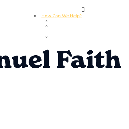
How Can We Help?
I Need Prayer
I Need
Counseling
I Need A
Support Group