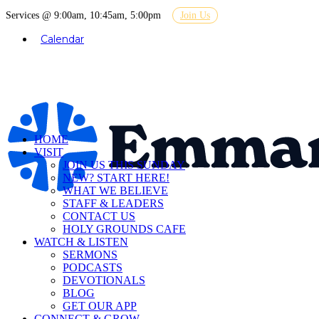
Services @ 9:00am, 10:45am, 5:00pm
Join Us
Calendar
HOME
VISIT
JOIN US THIS SUNDAY
NEW? START HERE!
WHAT WE BELIEVE
STAFF & LEADERS
CONTACT US
HOLY GROUNDS CAFE
WATCH & LISTEN
SERMONS
PODCASTS
DEVOTIONALS
BLOG
GET OUR APP
CONNECT & GROW