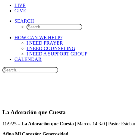
LIVE
GIVE
SEARCH
HOW CAN WE HELP?
I NEED PRAYER
I NEED COUNSELING
I NEED A SUPPORT GROUP
CALENDAR
La Adoración que Cuesta
11/9/25 –
La Adoración que Cuesta
|
Marcos 14:3-9
|
Pastor Esteba
Afina Mi Corazón: Generosidad