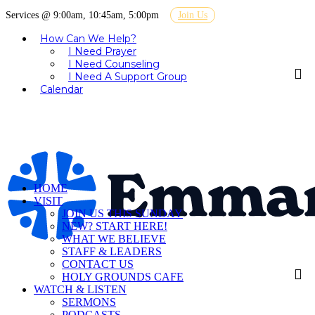
Services @ 9:00am, 10:45am, 5:00pm
Join Us
How Can We Help?
I Need Prayer
I Need Counseling
I Need A Support Group
Calendar
HOME
VISIT
JOIN US THIS SUNDAY
NEW? START HERE!
WHAT WE BELIEVE
STAFF & LEADERS
CONTACT US
HOLY GROUNDS CAFE
WATCH & LISTEN
SERMONS
PODCASTS